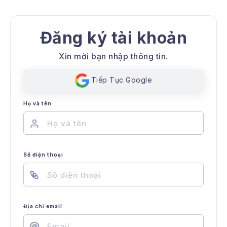
ch vụ Youtube
ch vụ Instagram
Đăng ký tài khoản
ch vụ Threads
Xin mời bạn nhập thông tin.
ch vụ Twitter
Tiếp Tục Google
ch vụ Telegram
Họ và tên
ch vụ Shopee
ch vụ Lazada
Số điện thoại
ch vụ Google
ch vụ Traffic
ch vụ Crypto
Địa chỉ email
oxy giá rẻ