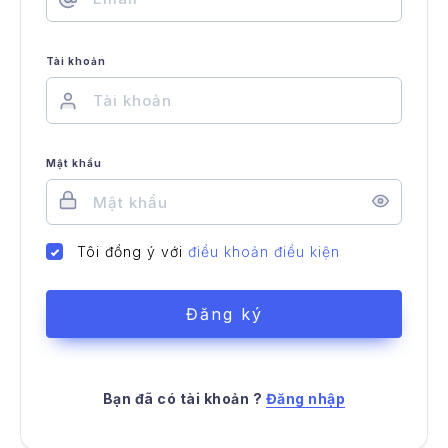
Tài khoản
ện ích miễn phí
Mật khẩu
ều kiện điều khoản
ên hệ
Tôi đồng ý với
điều khoản điều kiện
Đăng ký
Bạn đã có tài khoản ?
Đăng nhập