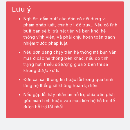
ch vụ Google
Lưu ý
ch vụ Traffic
Nghiêm cấm buff các đơn có nội dung vi
phạm pháp luật, chính trị, đồ trụy... Nếu cố tình
ch vụ Crypto
buff bạn sẽ bị trừ hết tiền và ban khỏi hệ
thống vĩnh viễn, và phải chịu hoàn toàn trách
oxy giá rẻ
nhiệm trước pháp luật.
Nếu đơn đang chạy trên hệ thống mà bạn vẫn
mua ở các hệ thống bên khác, nếu có tình
trạng hụt, thiếu số lượng giữa 2 bên thì sẽ
không được xử lí.
ện ích miễn phí
Đơn cài sai thông tin hoặc lỗi trong quá trình
tăng hệ thống sẽ không hoàn lại tiền.
Nếu gặp lỗi hãy nhắn tin hỗ trợ phía bên phải
ều kiện điều khoản
góc màn hình hoặc vào mục liên hệ hỗ trợ để
được hỗ trợ tốt nhất
ên hệ