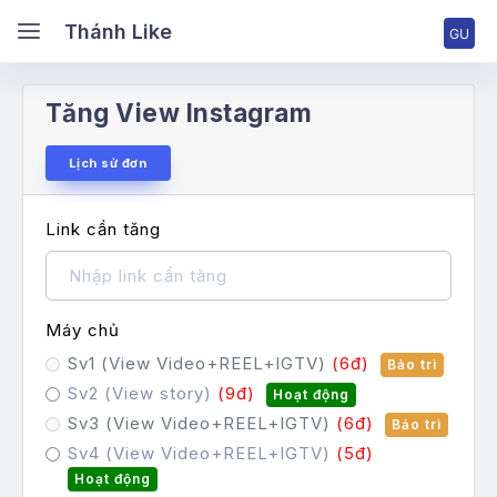
hánh Like
Thánh Like
Tăng View Instagram
ang chủ
Lịch sử đơn
ng nhập tài khoản
Link cần tăng
ng ký tài khoản
Máy chủ
Sv1 (View Video+REEL+IGTV)
(6đ)
Bảo trì
ng giá & Cấp bậc
Sv2 (View story)
(9đ)
Hoạt động
Sv3 (View Video+REEL+IGTV)
(6đ)
ch vụ Facebook
Bảo trì
Sv4 (View Video+REEL+IGTV)
(5đ)
ch vụ TikTok
Hoạt động