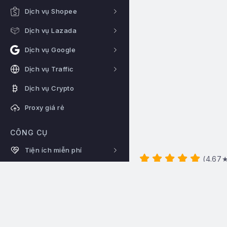
Dịch vụ Shopee
Dịch vụ Lazada
Dịch vụ Google
Dịch vụ Traffic
Dịch vụ Crypto
Proxy giá rẻ
CÔNG CỤ
Tiện ích miễn phí
(
4.67
★
HỖ TRỢ
Hotline:
0922344666
Điều kiện điều khoản
Hệ thống hoạt động 24/24
Liên hệ