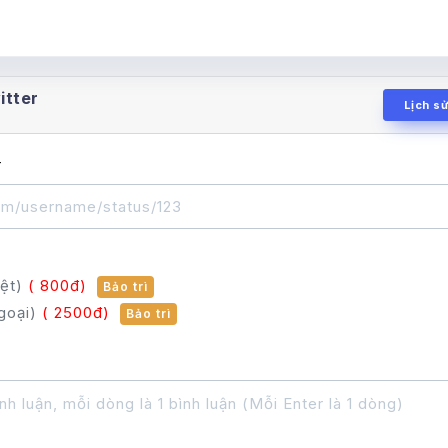
itter
Lịch s
r
iệt)
( 800đ)
Bảo trì
goại)
( 2500đ)
Bảo trì