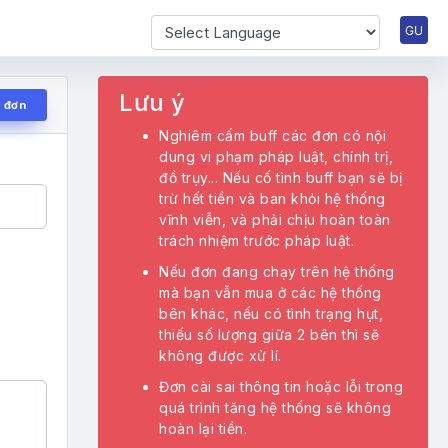
Powered by
Lưu ý
ử đơn
Nghiêm cấm buff các đơn có nội
dung vi phạm pháp luật, chính trị,
đồ trụy... Nếu cố tình buff bạn sẽ bị
trừ hết tiền và ban khỏi hệ thống
vĩnh viễn, và phải chịu hoàn toàn
trách nhiệm trước pháp luật.
Nếu đơn đang chạy trên hệ thống
mà bạn vẫn mua ở các hệ thống
bên khác, nếu có tình trạng hụt,
thiếu số lượng giữa 2 bên thì sẽ
không được xử lí.
Đơn cài sai thông tin hoặc lỗi trong
quá trình tăng hệ thống sẽ không
hoàn lại tiền.