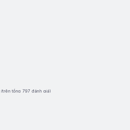
/trên tổng
797
đánh giá)
 (Kể cả ngày nghỉ, lễ, Tết...)