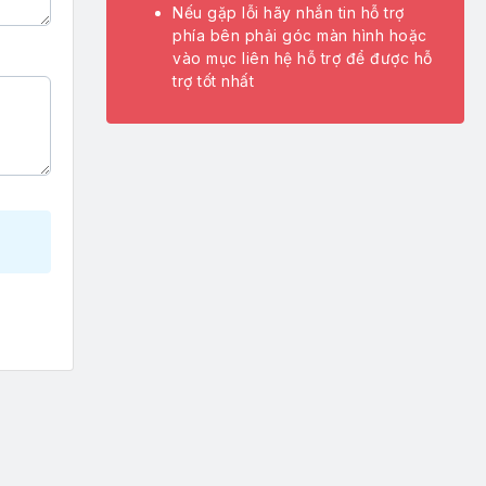
Nếu gặp lỗi hãy nhắn tin hỗ trợ
phía bên phải góc màn hình hoặc
vào mục liên hệ hỗ trợ để được hỗ
trợ tốt nhất