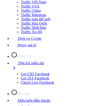
Traffic Việt Nam
Traffic USA
Traffic China
Traffic Indonesia
Traffic toàn thế giới
Traffic Hàn Quốc
Traffic Nhật Bản
Traffic Ấn Độ
Dịch vụ Crypto
Proxy giá rẻ
CÔNG CỤ
Tiện ích miễn phí
Get UID Facebook
Get 2FA Facebook
Check Live Facebook
HỖ TRỢ
Điều kiện điều khoản