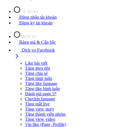
CÁ NHÂN
Đăng nhập tài khoản
Đăng ký tài khoản
DỊCH VỤ
Bảng giá & Cấp bậc
Dịch vụ Facebook
Like bài viết
Tăng theo dõi
Tăng chia sẻ
Tăng bình luận
Tăng like fanpage
Tăng like bình luận
Đánh giá page 5*
Checkin fanpage
Tăng mắt live
Tăng view story
Tăng thành viên nhóm
Tăng view video
Vip like (Page, Profile)