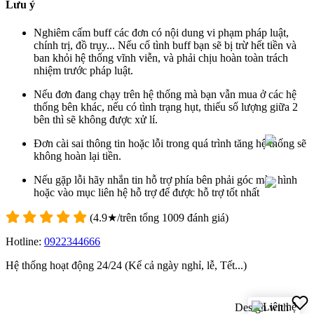
Lưu ý
Nghiêm cấm buff các đơn có nội dung vi phạm pháp luật,
chính trị, đồ trụy... Nếu cố tình buff bạn sẽ bị trừ hết tiền và
ban khỏi hệ thống vĩnh viễn, và phải chịu hoàn toàn trách
nhiệm trước pháp luật.
Nếu đơn đang chạy trên hệ thống mà bạn vẫn mua ở các hệ
thống bên khác, nếu có tình trạng hụt, thiếu số lượng giữa 2
bên thì sẽ không được xử lí.
Đơn cài sai thông tin hoặc lỗi trong quá trình tăng hệ thống sẽ
không hoàn lại tiền.
Nếu gặp lỗi hãy nhắn tin hỗ trợ phía bên phải góc màn hình
hoặc vào mục liên hệ hỗ trợ để được hỗ trợ tốt nhất
(
4.9
★/trên tổng
1009
đánh giá)
Hotline:
0922344666
Hệ thống hoạt động 24/24 (Kể cả ngày nghỉ, lễ, Tết...)
Design with