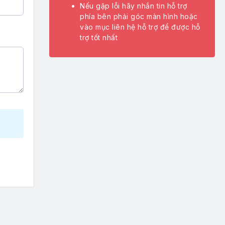
Nếu gặp lỗi hãy nhắn tin hỗ trợ
phía bên phải góc màn hình hoặc
vào mục liên hệ hỗ trợ để được hỗ
trợ tốt nhất