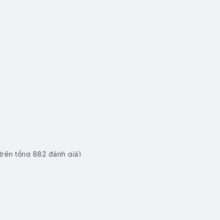
trên tổng
882
đánh giá)
 (Kể cả ngày nghỉ, lễ, Tết...)