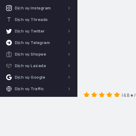
Dịch vụ Instagram
Dịch vụ Threads
Dịch vụ Twitter
Dịch vụ Telegram
Dịch vụ Shopee
Dịch vụ Lazada
Dịch vụ Google
Dịch vụ Traffic
(
4.8
★/
Dịch vụ Crypto
Proxy giá rẻ
Hotline:
0922344666
Hệ thống hoạt động 24/24
CÔNG CỤ