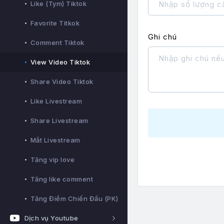
Like (Tym) Tiktok
Favorite Titkok
Ghi chú
Comment Tiktok
View Video Tiktok
Share Video Tiktok
Like Livestream
Share Livestream
Mắt Livestream
Tăng vip love
Tăng like comment
Tăng Điểm Chiến Đấu (PK)
Dịch vụ Youtube