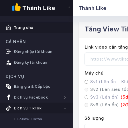
Thánh Like
Thánh Like
Tăng View Ti
Trang chủ
CÁ NHÂN
Link video cần tăng
Đăng nhập tài khoản
Đăng ký tài khoản
Máy chủ
DỊCH VỤ
Sv1 (Lên ổn - Kh
Bảng giá & Cấp bậc
Sv2 (Lên siêu t
Sv3 (Lên ổn)
(5đ
Dịch vụ Facebook
Sv6 (Lên ổn)
(2đ
Dịch vụ TikTok
Số lượng
Follow Tiktok