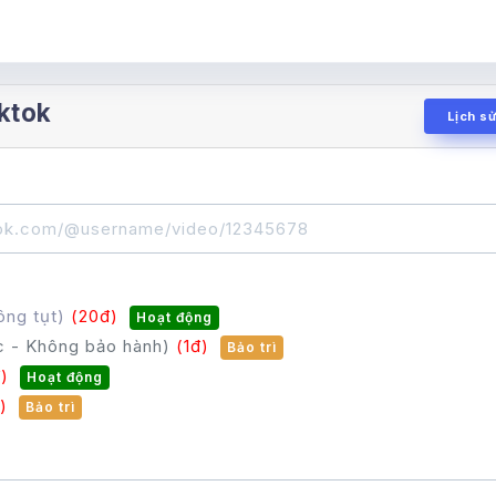
ktok
Lịch s
ông tụt)
(20đ)
Hoạt động
ốc - Không bảo hành)
(1đ)
Bảo trì
)
Hoạt động
)
Bảo trì