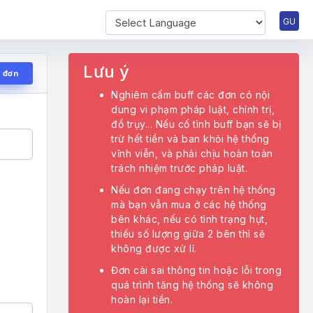
Powered by
Lưu ý
ử đơn
Nghiêm cấm buff các đơn có nội
dung vi phạm pháp luật, chính trị,
đồ trụy... Nếu cố tình buff bạn sẽ bị
trừ hết tiền và ban khỏi hệ thống
vĩnh viễn, và phải chịu hoàn toàn
trách nhiệm trước pháp luật.
Nếu đơn đang chạy trên hệ thống
mà bạn vẫn mua ở các hệ thống
bên khác, nếu có tình trạng hụt,
thiếu số lượng giữa 2 bên thì sẽ
không được xử lí.
Đơn cài sai thông tin hoặc lỗi trong
quá trình tăng hệ thống sẽ không
hoàn lại tiền.