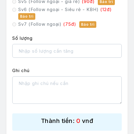
Sv5 (Follow ngoại - giá rẻ)
(90đ)
Bảo trì
Follow Tiktok
Sv6 (Follow ngoại - Siêu rẻ - KBH)
(12đ)
Like (Tym) Tiktok
Bảo trì
Sv7 (Follow ngoại)
(75đ)
Bảo trì
Favorite Titkok
Số lượng
Comment Tiktok
View Video Tiktok
Share Video Tiktok
Ghi chú
Like Livestream
Share Livestream
Mắt Livestream
Tăng vip love
Thành tiền:
0
vnđ
Tăng like comment
Tăng Điểm Chiến Đấu (PK)