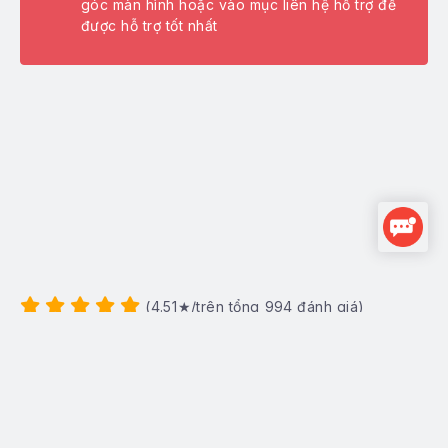
góc màn hình hoặc vào mục liên hệ hỗ trợ để
oxy giá rẻ
được hỗ trợ tốt nhất
ện ích miễn phí
ều kiện điều khoản
ên hệ
(
4.51
★/trên tổng
994
đánh giá)
Hotline:
0922344666
Hệ thống hoạt động 24/24 (Kể cả ngày nghỉ, lễ, Tết...)