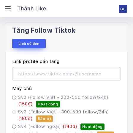
ánh Like
Thánh Like
Tăng Follow Tiktok
ang chủ
Lịch sử đơn
ng nhập tài khoản
Link profile cần tăng
ng ký tài khoản
Máy chủ
Sv2 (Follow Việt - 200-500 follow/24h)
ng giá & Cấp bậc
(150đ)
Hoạt động
Sv3 (Follow Việt - 300-500 follow/24h)
ch vụ Facebook
(180đ)
Bảo trì
ch vụ TikTok
Sv4 (Follow ngoại)
(140đ)
Hoạt động