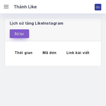
ánh Like
Thánh Like
Lịch sử tăng LikeInstagram
ang chủ
Bộ lọc
ng nhập tài khoản
Thời gian
Mã đơn
Link bài viết
Má
ng ký tài khoản
ng giá & Cấp bậc
ch vụ Facebook
ch vụ TikTok