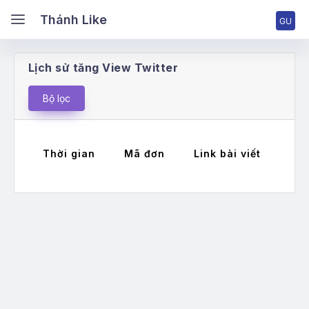
ánh Like
Thánh Like
Lịch sử tăng View Twitter
ang chủ
Bộ lọc
ng nhập tài khoản
Thời gian
Mã đơn
Link bài viết
Má
ng ký tài khoản
ng giá & Cấp bậc
ch vụ Facebook
ch vụ TikTok