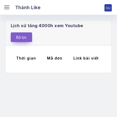
ánh Like
Thánh Like
Lịch sử tăng 4000h xem Youtube
ang chủ
Bộ lọc
ng nhập tài khoản
Thời gian
Mã đơn
Link bài viết
Má
ng ký tài khoản
ng giá & Cấp bậc
ch vụ Facebook
ch vụ TikTok