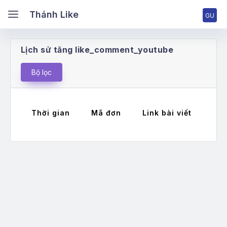
ánh Like
Thánh Like
Lịch sử tăng like_comment_youtube
ang chủ
Bộ lọc
ng nhập tài khoản
Thời gian
Mã đơn
Link bài viết
Má
ng ký tài khoản
ng giá & Cấp bậc
ch vụ Facebook
ch vụ TikTok