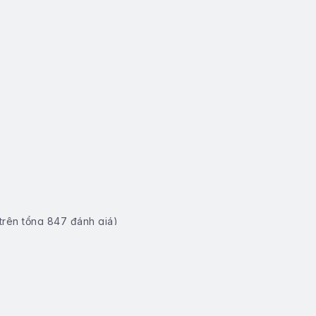
trên tổng
847
đánh giá)
 (Kể cả ngày nghỉ, lễ, Tết...)