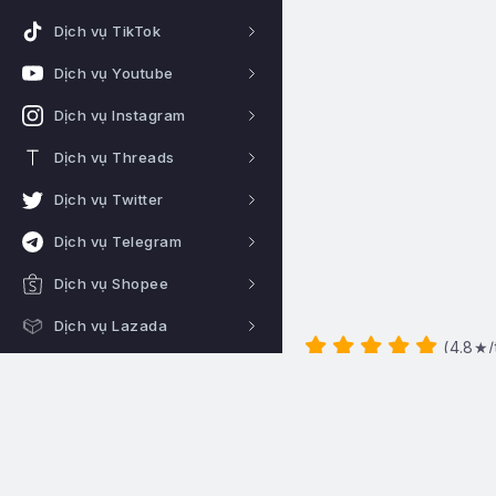
Dịch vụ TikTok
Dịch vụ Youtube
Dịch vụ Instagram
Dịch vụ Threads
Dịch vụ Twitter
Dịch vụ Telegram
Dịch vụ Shopee
Dịch vụ Lazada
(
4.8
★/
Dịch vụ Google
Dịch vụ Traffic
Hotline:
0922344666
Hệ thống hoạt động 24/24
Dịch vụ Crypto
Proxy giá rẻ