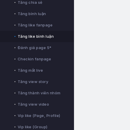
Tăng chia sẻ
Tăng bình luận
Tăng like fanpage
Tăng like bình luận
Đánh giá page 5*
Checkin fanpage
Tăng mắt live
Tăng view story
Tăng thành viên nhóm
Tăng view video
Vip like (Page, Profile)
Vip like (Group)