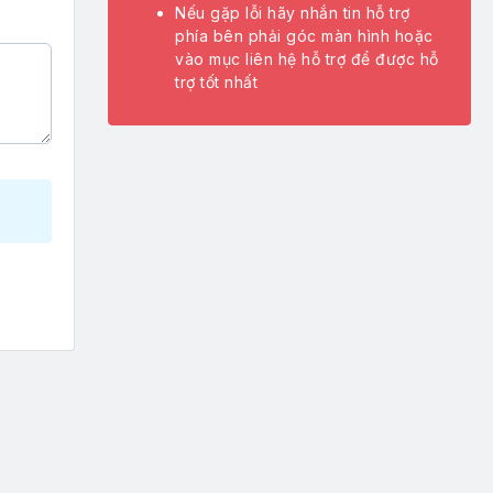
Nếu gặp lỗi hãy nhắn tin hỗ trợ
phía bên phải góc màn hình hoặc
vào mục liên hệ hỗ trợ để được hỗ
trợ tốt nhất