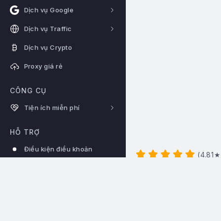
Dịch vụ Google
Dịch vụ Traffic
Dịch vụ Crypto
Proxy giá rẻ
CÔNG CỤ
Tiện ích miễn phí
HỖ TRỢ
Điều kiện điều khoản
(
4.81
★
Liên hệ
Hotline:
0922344666
Hệ thống hoạt động 24/24