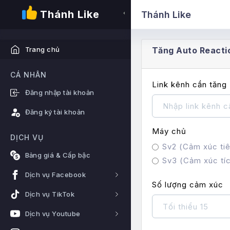
Thánh Like
Thánh Like
Tăng Auto Reactio
Trang chủ
CÁ NHÂN
Link kênh cần tăng
Đăng nhập tài khoản
Đăng ký tài khoản
Máy chủ
DỊCH VỤ
Sv2 (Cảm xúc tiê
Bảng giá & Cấp bậc
Sv3 (Cảm xúc tíc
Dịch vụ Facebook
Số lượng cảm xúc
Dịch vụ TikTok
Dịch vụ Youtube