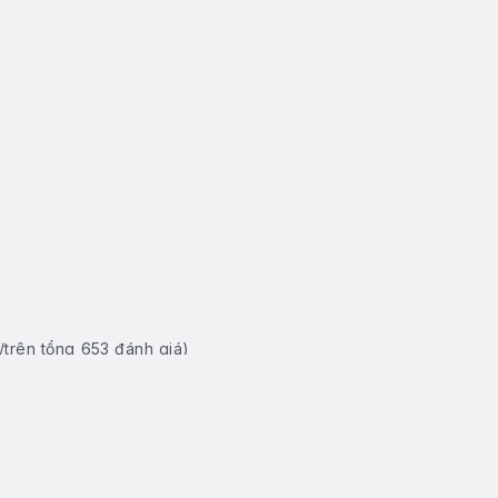
/trên tổng
653
đánh giá)
 (Kể cả ngày nghỉ, lễ, Tết...)