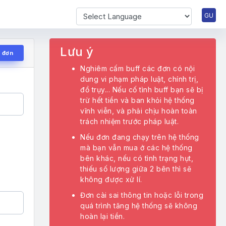
Powered by
Lưu ý
ử đơn
Nghiêm cấm buff các đơn có nội
dung vi phạm pháp luật, chính trị,
đồ trụy... Nếu cố tình buff bạn sẽ bị
trừ hết tiền và ban khỏi hệ thống
vĩnh viễn, và phải chịu hoàn toàn
trách nhiệm trước pháp luật.
Nếu đơn đang chạy trên hệ thống
mà bạn vẫn mua ở các hệ thống
bên khác, nếu có tình trạng hụt,
thiếu số lượng giữa 2 bên thì sẽ
không được xử lí.
Đơn cài sai thông tin hoặc lỗi trong
quá trình tăng hệ thống sẽ không
hoàn lại tiền.