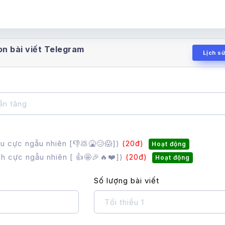
n bài viết Telegram
Lịch s
u cực ngẫu nhiên [👎💩🤮😢😱])
(20đ)
Hoạt động
h cực ngẫu nhiên [ 👍🤩🎉🔥❤️])
(20đ)
Hoạt động
Số lượng bài viết