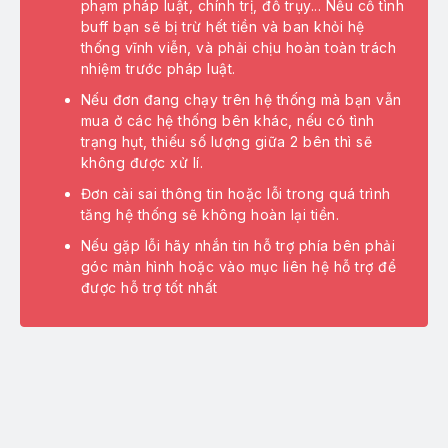
phạm pháp luật, chính trị, đồ trụy... Nếu cố tình
buff bạn sẽ bị trừ hết tiền và ban khỏi hệ
ch vụ Youtube
thống vĩnh viễn, và phải chịu hoàn toàn trách
nhiệm trước pháp luật.
ch vụ Instagram
Nếu đơn đang chạy trên hệ thống mà bạn vẫn
mua ở các hệ thống bên khác, nếu có tình
ch vụ Threads
trạng hụt, thiếu số lượng giữa 2 bên thì sẽ
không được xử lí.
ch vụ Twitter
Đơn cài sai thông tin hoặc lỗi trong quá trình
ch vụ Telegram
tăng hệ thống sẽ không hoàn lại tiền.
Nếu gặp lỗi hãy nhắn tin hỗ trợ phía bên phải
ch vụ Shopee
góc màn hình hoặc vào mục liên hệ hỗ trợ để
được hỗ trợ tốt nhất
ch vụ Lazada
ch vụ Google
ch vụ Traffic
ch vụ Crypto