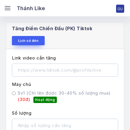
ánh Like
Thánh Like
Tăng Điểm Chiến Đấu (PK) Tiktok
ang chủ
Lịch sử đơn
Link video cần tăng
ng nhập tài khoản
ng ký tài khoản
Máy chủ
Sv1 (Chỉ lên được 30-40% số lượng mua)
ng giá & Cấp bậc
(30đ)
Hoạt động
ch vụ Facebook
Số lượng
ch vụ TikTok