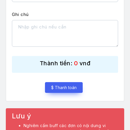
Follow Tiktok
Ghi chú
Like (Tym) Tiktok
Favorite Titkok
Comment Tiktok
View Video Tiktok
Share Video Tiktok
Thành tiền:
0
vnđ
Like Livestream
Share Livestream
$ Thanh toán
Mắt Livestream
Tăng vip love
Lưu ý
Tăng like comment
Nghiêm cấm buff các đơn có nội dung vi
Tăng Điểm Chiến Đấu (PK)