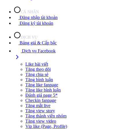
CÁ NHÂN
Đăng nhập tài khoản
Đăng ký tài khoản
DỊCH VỤ
Bảng giá & Cấp bậc
Dịch vụ Facebook
Like bài viết
Tăng theo dõi
Tăng chia sẻ
Tăng bình luận
Tăng like fanpage
Tăng like bình luận
Đánh giá page 5*
Checkin fanpage
Tăng mắt live
Tăng view story
Tăng thành viên nhóm
Tăng view video
Vip like (Page, Profile)