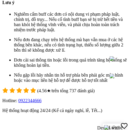
Lưu ý
Nghiêm cấm buff các đơn có nội dung vi phạm pháp luật,
chính trị, đồ trụy... Nếu cố tình buff bạn sẽ bị trừ hết tiền và
ban khỏi hệ thống vĩnh viễn, và phải chịu hoàn toàn trách
nhiệm trước pháp luật.
Nếu đơn đang chạy trên hệ thống mà bạn vẫn mua ở các hệ
thống bên khác, nếu có tình trạng hụt, thiếu số lượng giữa 2
bên thì sẽ không được xử lí.
Đơn cài sai thông tin hoặc lỗi trong quá trình tăng hệ thống sẽ
không hoàn lại tiền.
Nếu gặp lỗi hãy nhắn tin hỗ trợ phía bên phải góc màn hình
hoặc vào mục liên hệ hỗ trợ để được hỗ trợ tốt nhất
(
4.56
★/trên tổng
737
đánh giá)
Hotline:
0922344666
Hệ thống hoạt động 24/24 (Kể cả ngày nghỉ, lễ, Tết...)
Design with