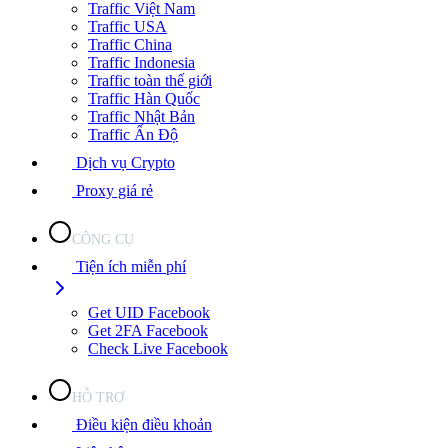
Traffic Việt Nam
Traffic USA
Traffic China
Traffic Indonesia
Traffic toàn thế giới
Traffic Hàn Quốc
Traffic Nhật Bản
Traffic Ấn Độ
Dịch vụ Crypto
Proxy giá rẻ
CÔNG CỤ
Tiện ích miễn phí
Get UID Facebook
Get 2FA Facebook
Check Live Facebook
HỖ TRỢ
Điều kiện điều khoản