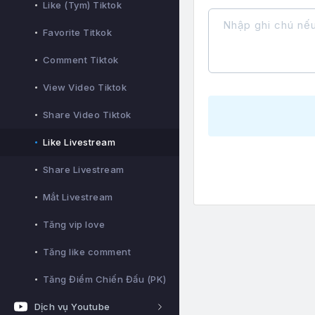
Like (Tym) Tiktok
Favorite Titkok
Comment Tiktok
View Video Tiktok
Share Video Tiktok
Like Livestream
Share Livestream
Mắt Livestream
Tăng vip love
Tăng like comment
Tăng Điểm Chiến Đấu (PK)
Dịch vụ Youtube