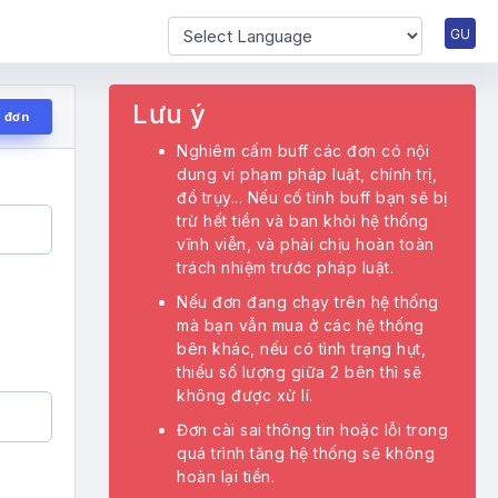
Powered by
Lưu ý
ử đơn
Nghiêm cấm buff các đơn có nội
dung vi phạm pháp luật, chính trị,
đồ trụy... Nếu cố tình buff bạn sẽ bị
trừ hết tiền và ban khỏi hệ thống
vĩnh viễn, và phải chịu hoàn toàn
trách nhiệm trước pháp luật.
Nếu đơn đang chạy trên hệ thống
mà bạn vẫn mua ở các hệ thống
bên khác, nếu có tình trạng hụt,
thiếu số lượng giữa 2 bên thì sẽ
không được xử lí.
Đơn cài sai thông tin hoặc lỗi trong
quá trình tăng hệ thống sẽ không
hoàn lại tiền.