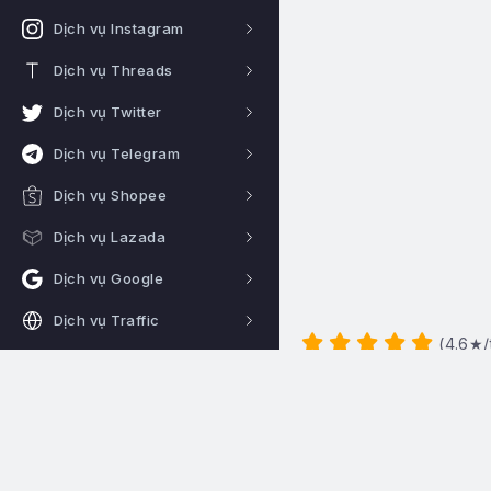
Dịch vụ Instagram
Dịch vụ Threads
Dịch vụ Twitter
Dịch vụ Telegram
Dịch vụ Shopee
Dịch vụ Lazada
Dịch vụ Google
Dịch vụ Traffic
(
4.6
★/
Dịch vụ Crypto
Proxy giá rẻ
Hotline:
0922344666
Hệ thống hoạt động 24/24
CÔNG CỤ