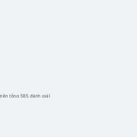
trên tổng
585
đánh giá)
 (Kể cả ngày nghỉ, lễ, Tết...)