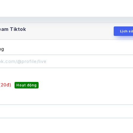
eam Tiktok
Lịch s
ng
(20đ)
Hoạt động