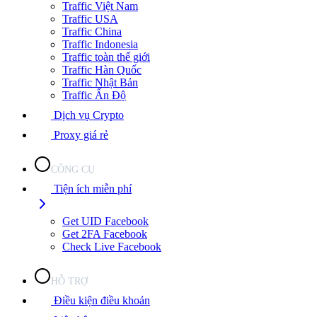
Traffic Việt Nam
Traffic USA
Traffic China
Traffic Indonesia
Traffic toàn thế giới
Traffic Hàn Quốc
Traffic Nhật Bản
Traffic Ấn Độ
Dịch vụ Crypto
Proxy giá rẻ
CÔNG CỤ
Tiện ích miễn phí
Get UID Facebook
Get 2FA Facebook
Check Live Facebook
HỖ TRỢ
Điều kiện điều khoản