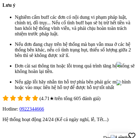
Lưu ý
Nghiêm cấm buff các đơn có nội dung vi phạm pháp luật,
chính trị, đồ trụy... Nếu cố tình buff bạn sẽ bị trừ hết tiền và
ban khỏi hệ thống vĩnh viễn, và phải chịu hoàn toàn trách
nhiệm trước pháp luật.
Nếu đơn đang chạy trên hệ thống mà bạn vẫn mua ở các hệ
thống bên khác, nếu có tình trạng hụt, thiếu số lượng giữa 2
bên thì sẽ không được xử lí.
Đơn cài sai thông tin hoặc lỗi trong quá trình tăng hệ thống sẽ
không hoàn lại tiền.
Nếu gặp lỗi hãy nhắn tin hỗ trợ phía bên phải góc màn hình
hoặc vào mục liên hệ hỗ trợ để được hỗ trợ tốt nhất
(
4.71
★/trên tổng
605
đánh giá)
Hotline:
0922344666
Hệ thống hoạt động 24/24 (Kể cả ngày nghỉ, lễ, Tết...)
Design with