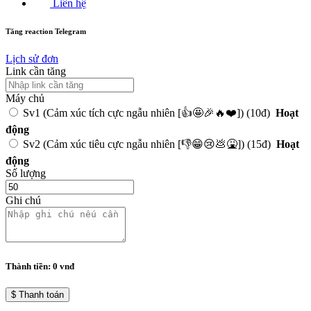
Liên hệ
Tăng reaction Telegram
Lịch sử đơn
Link cần tăng
Máy chủ
Sv1 (Cảm xúc tích cực ngẫu nhiên [👍🤩🎉🔥❤️])
(10đ)
Hoạt
động
Sv2 (Cảm xúc tiêu cực ngẫu nhiên [👎😁😢💩🤮])
(15đ)
Hoạt
động
Số lượng
Ghi chú
Thành tiền:
0
vnđ
$ Thanh toán