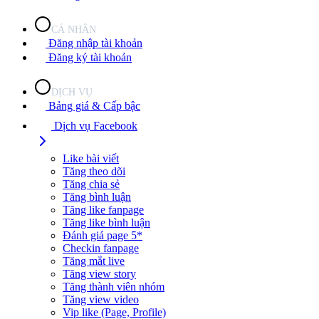
CÁ NHÂN
Đăng nhập tài khoản
Đăng ký tài khoản
DỊCH VỤ
Bảng giá & Cấp bậc
Dịch vụ Facebook
Like bài viết
Tăng theo dõi
Tăng chia sẻ
Tăng bình luận
Tăng like fanpage
Tăng like bình luận
Đánh giá page 5*
Checkin fanpage
Tăng mắt live
Tăng view story
Tăng thành viên nhóm
Tăng view video
Vip like (Page, Profile)