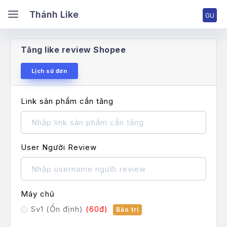
ánh Like
Thánh Like
Tăng like review Shopee
ang chủ
Lịch sử đơn
Link sản phẩm cần tăng
ng nhập tài khoản
ng ký tài khoản
User Người Review
ng giá & Cấp bậc
Máy chủ
ch vụ Facebook
Sv1 (Ổn định)
(60đ)
Bảo trì
ch vụ TikTok