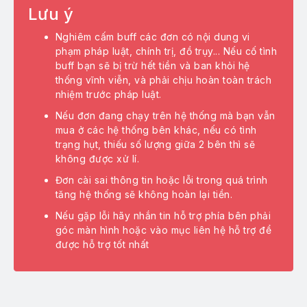
Lưu ý
ch vụ Google
Nghiêm cấm buff các đơn có nội dung vi
ch vụ Traffic
phạm pháp luật, chính trị, đồ trụy... Nếu cố tình
buff bạn sẽ bị trừ hết tiền và ban khỏi hệ
ch vụ Crypto
thống vĩnh viễn, và phải chịu hoàn toàn trách
nhiệm trước pháp luật.
oxy giá rẻ
Nếu đơn đang chạy trên hệ thống mà bạn vẫn
mua ở các hệ thống bên khác, nếu có tình
trạng hụt, thiếu số lượng giữa 2 bên thì sẽ
không được xử lí.
ện ích miễn phí
Đơn cài sai thông tin hoặc lỗi trong quá trình
tăng hệ thống sẽ không hoàn lại tiền.
Nếu gặp lỗi hãy nhắn tin hỗ trợ phía bên phải
góc màn hình hoặc vào mục liên hệ hỗ trợ để
ều kiện điều khoản
được hỗ trợ tốt nhất
ên hệ