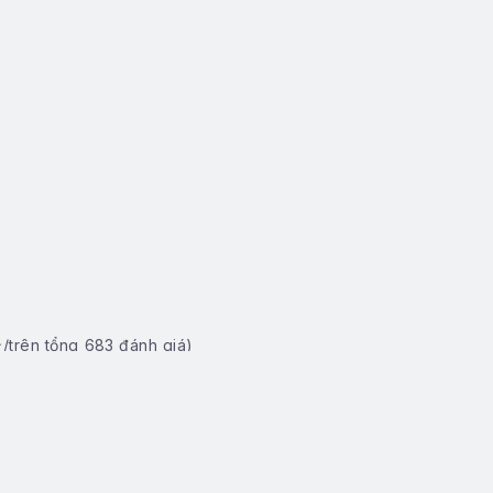
/trên tổng
683
đánh giá)
 (Kể cả ngày nghỉ, lễ, Tết...)