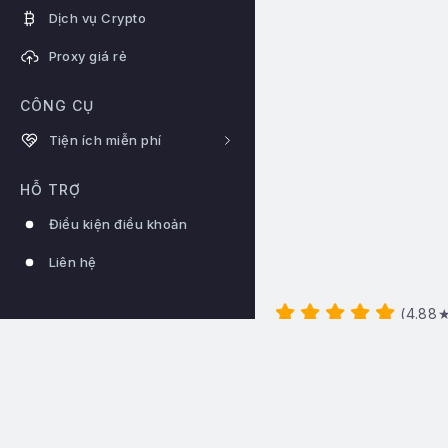
Dịch vụ Crypto
Proxy giá rẻ
CÔNG CỤ
Tiện ích miễn phí
HỖ TRỢ
Điều kiện điều khoản
Liên hệ
(
4.88
★
Hotline:
0922344666
Hệ thống hoạt động 24/24