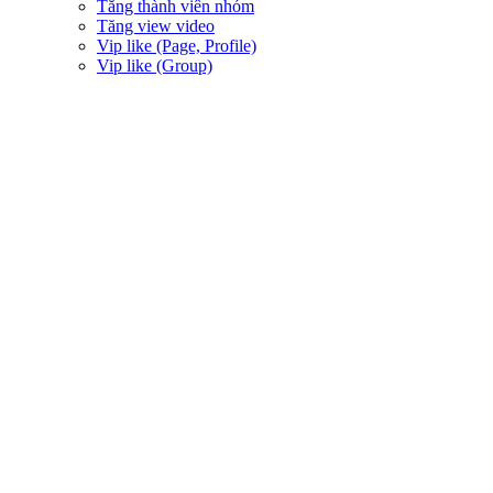
Tăng thành viên nhóm
Tăng view video
Vip like (Page, Profile)
Vip like (Group)