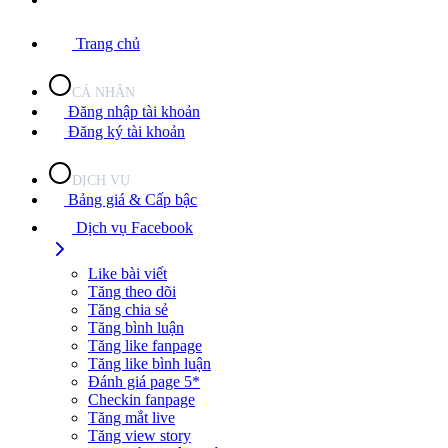
Trang chủ
CÁ NHÂN
Đăng nhập tài khoản
Đăng ký tài khoản
DỊCH VỤ
Bảng giá & Cấp bậc
Dịch vụ Facebook
Like bài viết
Tăng theo dõi
Tăng chia sẻ
Tăng bình luận
Tăng like fanpage
Tăng like bình luận
Đánh giá page 5*
Checkin fanpage
Tăng mắt live
Tăng view story