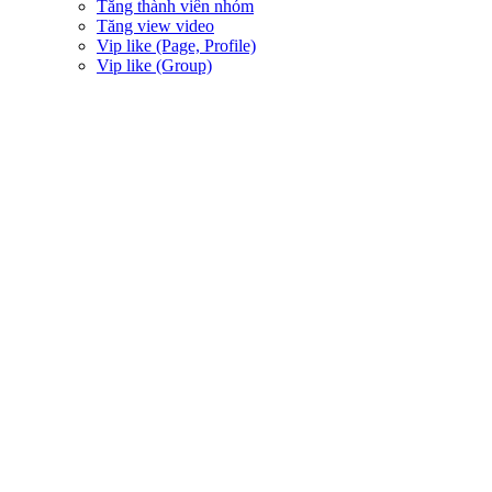
Tăng thành viên nhóm
Tăng view video
Vip like (Page, Profile)
Vip like (Group)