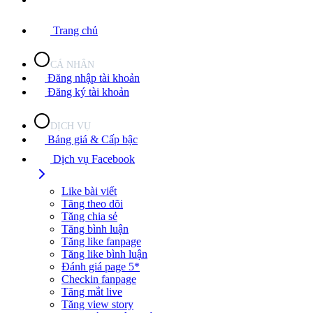
Trang chủ
CÁ NHÂN
Đăng nhập tài khoản
Đăng ký tài khoản
DỊCH VỤ
Bảng giá & Cấp bậc
Dịch vụ Facebook
Like bài viết
Tăng theo dõi
Tăng chia sẻ
Tăng bình luận
Tăng like fanpage
Tăng like bình luận
Đánh giá page 5*
Checkin fanpage
Tăng mắt live
Tăng view story