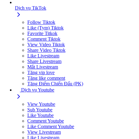
Dịch vụ TikTok
Follow Tiktok
Like (Tym) Tiktok
Favorite Titkok
Comment Tiktok
View Video Tiktok
Share Video Tiktok
Like Livestream
Share Livestream
Mắt Livestream
Tăng vip love
Tăng like comment
Tăng Điểm Chiến Đấu (PK)
Dịch vụ Youtube
View Youtube
Sub Youtube
Like Youtube
Comment Youtube
Like Comment Youtube
View Livestream
Like Livestream