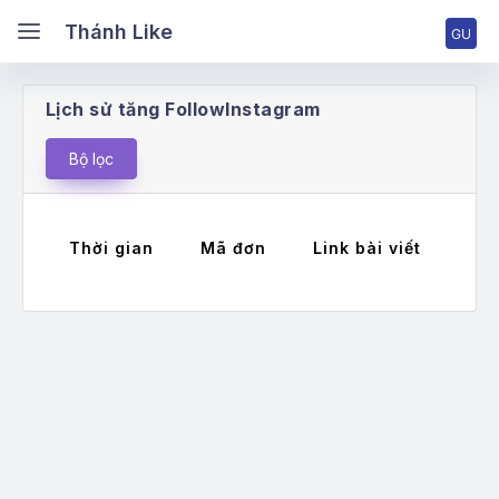
ánh Like
Thánh Like
Lịch sử tăng FollowInstagram
ang chủ
Bộ lọc
ng nhập tài khoản
Thời gian
Mã đơn
Link bài viết
Má
ng ký tài khoản
ng giá & Cấp bậc
ch vụ Facebook
ch vụ TikTok