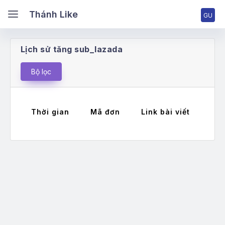
ánh Like
Thánh Like
Lịch sử tăng sub_lazada
ang chủ
Bộ lọc
ng nhập tài khoản
Thời gian
Mã đơn
Link bài viết
Má
ng ký tài khoản
ng giá & Cấp bậc
ch vụ Facebook
ch vụ TikTok