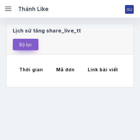
ánh Like
Thánh Like
Lịch sử tăng share_live_tt
ang chủ
Bộ lọc
ng nhập tài khoản
Thời gian
Mã đơn
Link bài viết
Má
ng ký tài khoản
ng giá & Cấp bậc
ch vụ Facebook
ch vụ TikTok