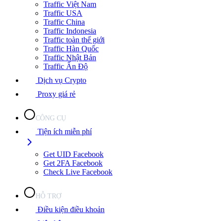
Traffic Việt Nam
Traffic USA
Traffic China
Traffic Indonesia
Traffic toàn thế giới
Traffic Hàn Quốc
Traffic Nhật Bản
Traffic Ấn Độ
Dịch vụ Crypto
Proxy giá rẻ
CÔNG CỤ
Tiện ích miễn phí
Get UID Facebook
Get 2FA Facebook
Check Live Facebook
HỖ TRỢ
Điều kiện điều khoản