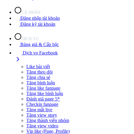
CÁ NHÂN
Đăng nhập tài khoản
Đăng ký tài khoản
DỊCH VỤ
Bảng giá & Cấp bậc
Dịch vụ Facebook
Like bài viết
Tăng theo dõi
Tăng chia sẻ
Tăng bình luận
Tăng like fanpage
Tăng like bình luận
Đánh giá page 5*
Checkin fanpage
Tăng mắt live
Tăng view story
Tăng thành viên nhóm
Tăng view video
Vip like (Page, Profile)