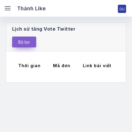
ánh Like
Thánh Like
Lịch sử tăng Vote Twitter
ang chủ
Bộ lọc
ng nhập tài khoản
Thời gian
Mã đơn
Link bài viết
Má
ng ký tài khoản
ng giá & Cấp bậc
ch vụ Facebook
ch vụ TikTok