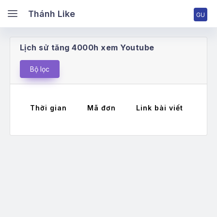
hánh Like
Thánh Like
Lịch sử tăng 4000h xem Youtube
ang chủ
Bộ lọc
ng nhập tài khoản
Thời gian
Mã đơn
Link bài viết
Má
ng ký tài khoản
ng giá & Cấp bậc
ch vụ Facebook
ch vụ TikTok